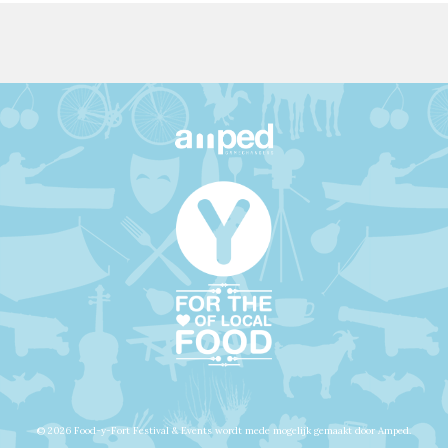
© 2026 Food-y-Fort Festival & Events wordt mede mogelijk gemaakt door Amped.