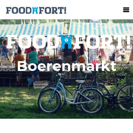
Programma
Sponsors & Partners
Boerenmarkt
Bereikbaarheid
Contact
Pers