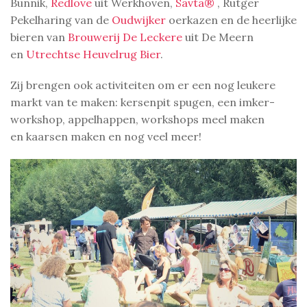
Bunnik,
Redlove
uit Werkhoven,
Savta®
, Rutger
Pekelharing van de
Oudwijker
oerkazen en de heerlijke
bieren van
Brouwerij De Leckere
uit De Meern
en
Utrechtse Heuvelrug Bier
.
Zij brengen ook activiteiten om er een nog leukere
markt van te maken: kersenpit spugen, een imker-
workshop, appelhappen, workshops meel maken
en kaarsen maken en nog veel meer!